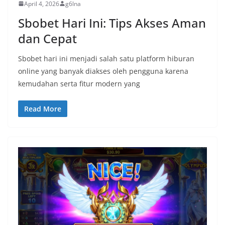
April 4, 2026
g6lna
Sbobet Hari Ini: Tips Akses Aman
dan Cepat
Sbobet hari ini menjadi salah satu platform hiburan
online yang banyak diakses oleh pengguna karena
kemudahan serta fitur modern yang
Read More