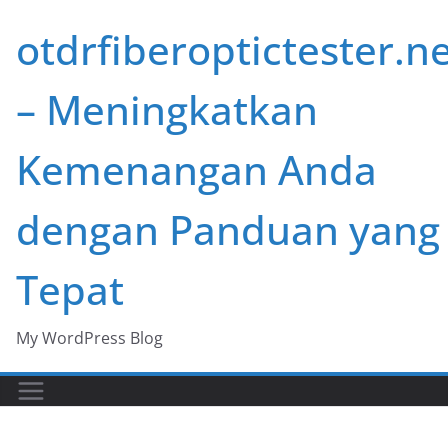
Skip
otdrfiberoptictester.n
to
content
– Meningkatkan
Kemenangan Anda
dengan Panduan yang
Tepat
My WordPress Blog