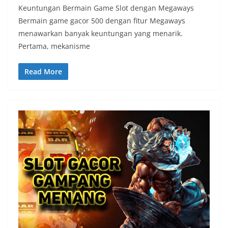
Keuntungan Bermain Game Slot dengan Megaways
Bermain game gacor 500 dengan fitur Megaways
menawarkan banyak keuntungan yang menarik.
Pertama, mekanisme
Read More