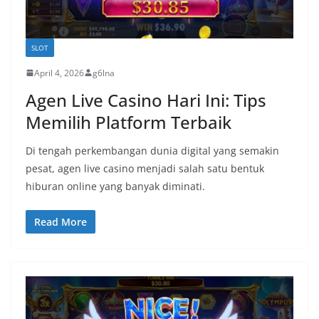
SLOT
April 4, 2026
g6lna
Agen Live Casino Hari Ini: Tips
Memilih Platform Terbaik
Di tengah perkembangan dunia digital yang semakin
pesat, agen live casino menjadi salah satu bentuk
hiburan online yang banyak diminati.
Read More