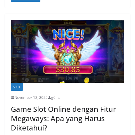
SLOT
November 12, 2025
g6lna
Game Slot Online dengan Fitur
Megaways: Apa yang Harus
Diketahui?